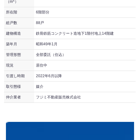
（m
）
所在階
6階部分
総戸数
88戸
建物構造
鉄骨鉄筋コンクリート造地下1階付地上14階建
築年月
昭和49年1月
管理形態
全部委託（住込）
現況
居住中
引渡し時期
2022年6月以降
取引態様
媒介
仲介業者
フジミ不動産販売株式会社