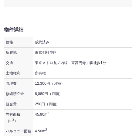
物件詳細
価格
成約済み
所在地
東京都杉並区
交通
東京メトロ丸ノ内線「東高円寺」駅徒歩1分
土地権利
所有権
管理費
12,300円（月額）
修繕積立金
8,080円（月額）
組合費
250円（月額）
2
専有面積
45.90m
2
（m
）
2
バルコニー面積
4.50m
2