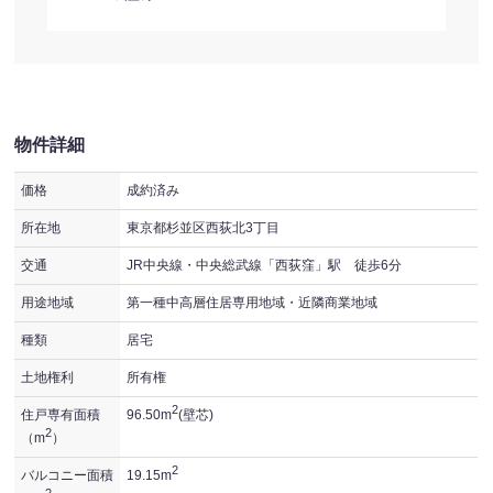
物件詳細
価格
成約済み
所在地
東京都杉並区西荻北3丁目
交通
JR中央線・中央総武線「西荻窪」駅 徒歩6分
用途地域
第一種中高層住居専用地域・近隣商業地域
種類
居宅
土地権利
所有権
2
住戸専有面積
96.50m
(壁芯)
2
（m
）
2
バルコニー面積
19.15m
2