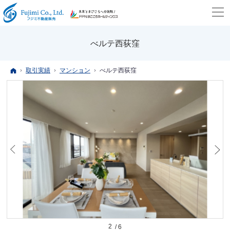
べルテ西荻窪
ホーム
取引実績
マンション
べルテ西荻窪
2