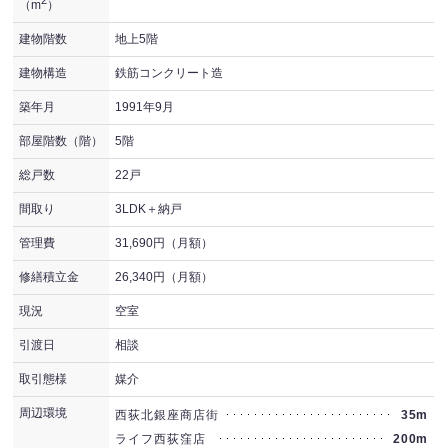
（m
）
建物階数
地上5階
建物構造
鉄筋コンクリート造
築年月
1991年9月
部屋階数（階）
5階
総戸数
22戸
間取り
3LDK＋納戸
管理費
31,690円（月額）
修繕積立金
26,340円（月額）
現況
空室
引渡日
相談
取引態様
媒介
周辺環境
西荻北銀座商店街
35m
ライフ西荻窪店
200m