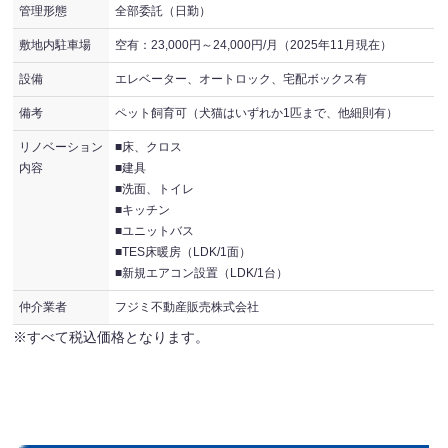
管理形態
全部委託（日勤）
敷地内駐車場
空有：23,000円～24,000円/月（2025年11月現在）
設備
エレベーター、オートロック、宅配ボックス有
備考
ペット飼育可（犬猫はいずれか1匹まで、他細則有）
リノベーション
■床、クロス
内容
■建具
■洗面、トイレ
■キッチン
■ユニットバス
■TES床暖房（LDK/1面）
■新規エアコン設置（LDK/1台）
仲介業者
フジミ不動産販売株式会社
※すべて税込価格となります。