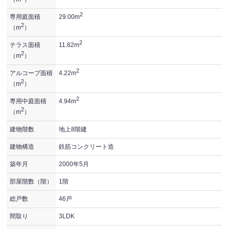
2
専用庭面積
29.00m
2
（m
）
2
テラス面積
11.82m
2
（m
）
2
アルコープ面積
4.22m
2
（m
）
2
専用中庭面積
4.94m
2
（m
）
建物階数
地上8階建
建物構造
鉄筋コンクリート造
築年月
2000年5月
部屋階数（階）
1階
総戸数
46戸
間取り
3LDK