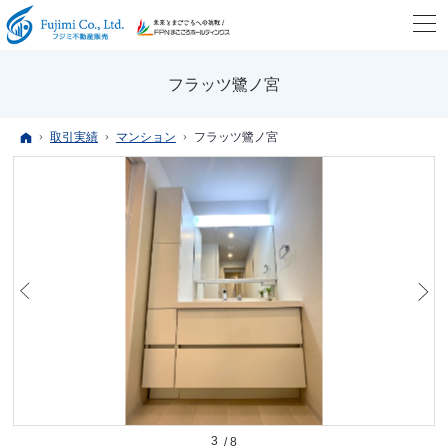
フラッツ鷺ノ宮
ホーム
取引実績
マンション
フラッツ鷺ノ宮
3