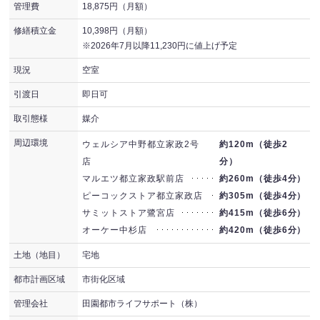
管理費
18,875円（月額）
修繕積立金
10,398円（月額）
※2026年7月以降11,230円に値上げ予定
現況
空室
引渡日
即日可
取引態様
媒介
周辺環境
ウェルシア中野都立家政2号
約120m（徒歩2
店
分）
マルエツ都立家政駅前店
約260m（徒歩4分）
ピーコックストア都立家政店
約305m（徒歩4分）
サミットストア鷺宮店
約415m（徒歩6分）
オーケー中杉店
約420m（徒歩6分）
土地（地目）
宅地
都市計画区域
市街化区域
管理会社
田園都市ライフサポート（株）