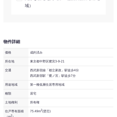
域）
物件詳細
価格
成約済み
所在地
東京都中野区鷺宮3-9-21
交通
西武新宿線「都立家政」駅徒歩4分
西武新宿駅「鷺ノ宮」駅徒歩7分
用途地域
第一種低層住居専用地域
種類
居宅
土地権利
所有権
2
住戸専有面積
75.49m
(壁芯)
2
（m
）