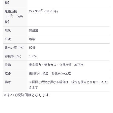
棟】
2
建物面積
227.30m
（68.75坪）
2
（m
）【A号
棟】
現況
完成済
引渡
相談
建ぺい率（％）
60%
容積率（％）
150%
設備
東京電力・都市ガス・公営水道・本下水
道路
南側約4m私道・西側約6m区道
備考
※図面と現況が異なる場合は、現況を優先とさせていただ
きます
※すべて税込価格となります。