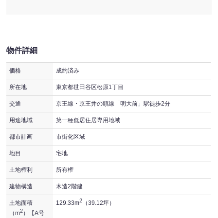
物件詳細
価格
成約済み
所在地
東京都世田谷区松原1丁目
交通
京王線・京王井の頭線「明大前」駅徒歩2分
用途地域
第一種低居住居専用地域
都市計画
市街化区域
地目
宅地
土地権利
所有権
建物構造
木造2階建
2
土地面積
129.33m
（39.12坪）
2
（m
）【A号