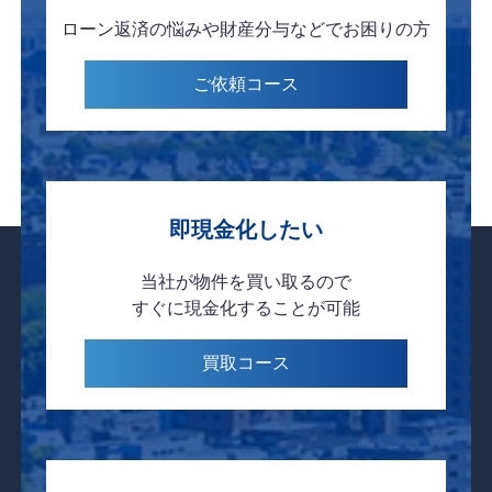
ローン返済の悩みや
財産分与などで
お困りの方
ご依頼
コース
即現金化したい
当社が物件を
買い取るので
すぐに現金化
することが可能
買取
コース