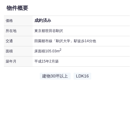
物件概要
成約済み
価格
所在地
東京都世田谷駒沢
交通
田園都市線「駒沢大学」駅徒歩14分他
2
面積
床面積105.03m
築年月
平成15年2月築
建物30坪以上
LDK16