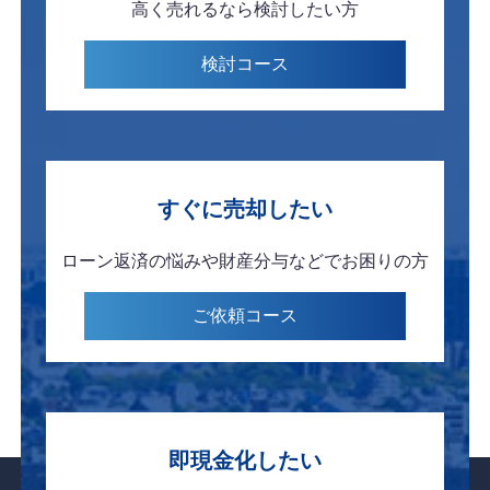
高く売れるなら
検討したい方
検討
コース
すぐに
売却したい
ローン返済の悩みや
財産分与などで
お困りの方
ご依頼
コース
即現金化したい