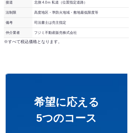
接道
北側 4.0ｍ 私道（位置指定道路）
法制限
高度地区・準防火地域・敷地最低限度等
備考
司法書士は売主指定
仲介業者
フジミ不動産販売株式会社
※すべて税込価格となります。
希望に応える
5つのコース