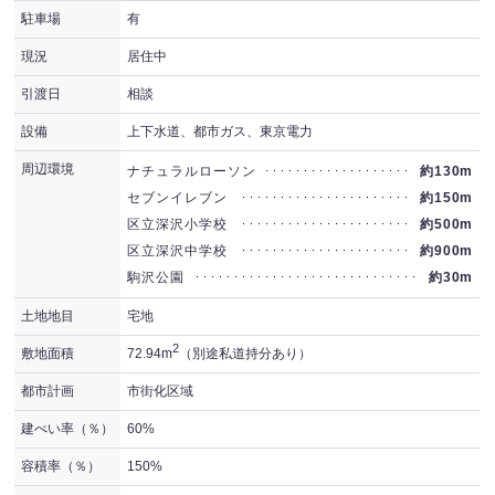
駐車場
有
現況
居住中
引渡日
相談
設備
上下水道、都市ガス、東京電力
周辺環境
ナチュラルローソン
約130m
セブンイレブン
約150m
区立深沢小学校
約500m
区立深沢中学校
約900m
駒沢公園
約30m
土地地目
宅地
2
敷地面積
72.94m
（別途私道持分あり）
都市計画
市街化区域
建ぺい率（％）
60%
容積率（％）
150%