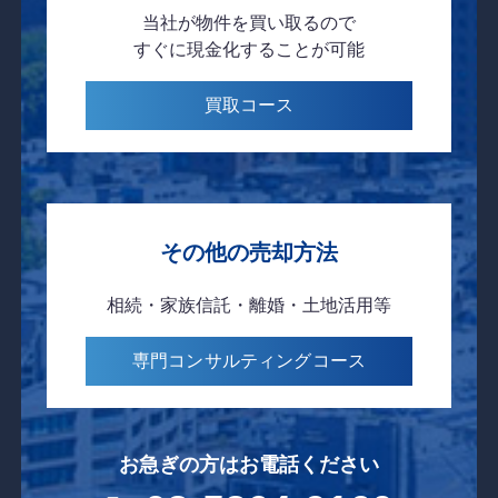
当社が物件を
買い取るので
すぐに現金化
することが可能
買取
コース
その他の売却方法
相続・家族信託・離婚・土地活用等
専門コンサルティング
コース
お急ぎの方はお電話ください