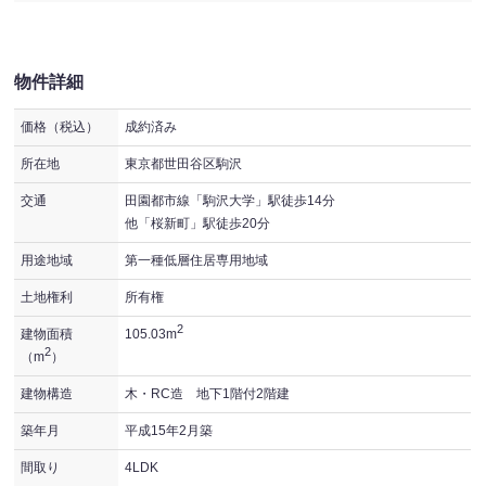
物件詳細
価格（税込）
成約済み
所在地
東京都世田谷区駒沢
交通
田園都市線「駒沢大学」駅徒歩14分
他「桜新町」駅徒歩20分
用途地域
第一種低層住居専用地域
土地権利
所有権
2
建物面積
105.03m
2
（m
）
建物構造
木・RC造 地下1階付2階建
築年月
平成15年2月築
間取り
4LDK