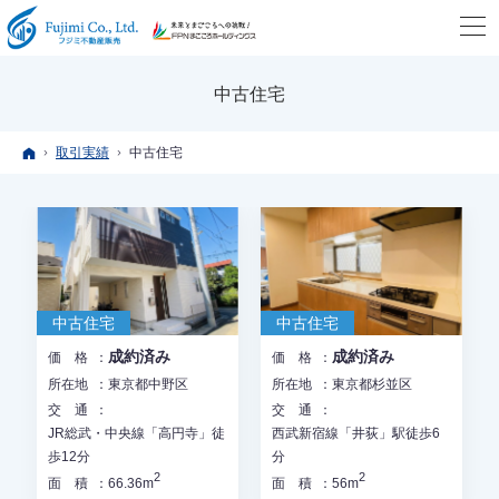
中古住宅
ホーム
取引実績
中古住宅
中古住宅
中古住宅
成約済み
成約済み
価格
価格
所在地
東京都中野区
所在地
東京都杉並区
交通
交通
JR総武・中央線「高円寺」徒
西武新宿線「井荻」駅徒歩6
歩12分
分
2
2
面積
66.36m
面積
56m