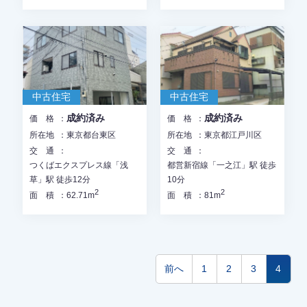
中古住宅
中古住宅
成約済み
成約済み
価格
価格
所在地
東京都台東区
所在地
東京都江戸川区
交通
交通
つくばエクスプレス線「浅
都営新宿線「一之江」駅 徒歩
草」駅 徒歩12分
10分
2
2
面積
62.71m
面積
81m
前へ
1
2
3
4