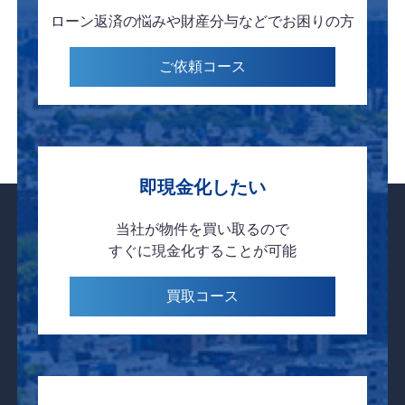
ローン返済の悩みや
財産分与などで
お困りの方
ご依頼
コース
即現金化したい
当社が物件を
買い取るので
すぐに現金化
することが可能
買取
コース