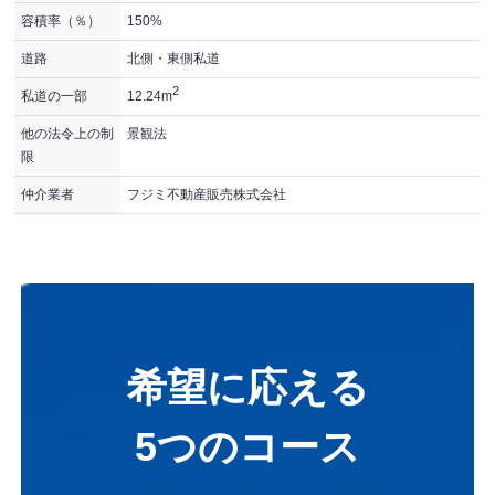
容積率（％）
150%
道路
北側・東側私道
2
私道の一部
12.24m
他の法令上の制
景観法
限
仲介業者
フジミ不動産販売株式会社
希望に応える
5つのコース