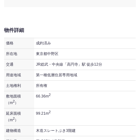
物件詳細
価格
成約済み
所在地
東京都中野区
交通
JR総武・中央線「高円寺」駅 徒歩12分
用途地域
第一種低層住居専用地域
土地権利
所有権
2
敷地面積
66.36m
2
（m
）
2
延床面積
99.21m
2
（m
）
建物構造
木造スレートぶき3階建