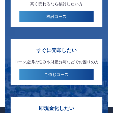
高く売れるなら
検討したい方
検討
コース
すぐに
売却したい
ローン返済の悩みや
財産分与などで
お困りの方
ご依頼
コース
即現金化したい