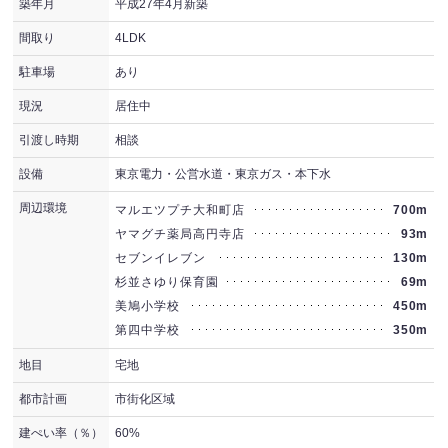
築年月
平成27年4月新築
間取り
4LDK
駐車場
あり
現況
居住中
引渡し時期
相談
設備
東京電力・公営水道・東京ガス・本下水
周辺環境
マルエツプチ大和町店
700m
ヤマグチ薬局高円寺店
93m
セブンイレブン
130m
杉並さゆり保育園
69m
美鳩小学校
450m
第四中学校
350m
地目
宅地
都市計画
市街化区域
建ぺい率（％）
60%