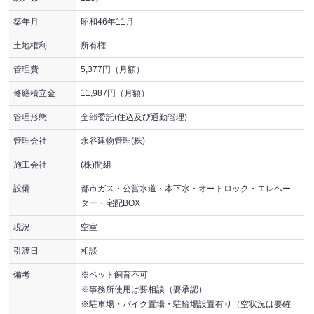
築年月
昭和46年11月
土地権利
所有権
管理費
5,377円（月額）
修繕積立金
11,987円（月額）
管理形態
全部委託(住込及び通勤管理)
管理会社
永谷建物管理(株)
施工会社
(株)間組
設備
都市ガス・公営水道・本下水・オートロック・エレベー
ター・宅配BOX
現況
空室
引渡日
相談
備考
※ペット飼育不可
※事務所使用は要相談（要承認）
※駐車場・バイク置場・駐輪場設置有り（空状況は要確