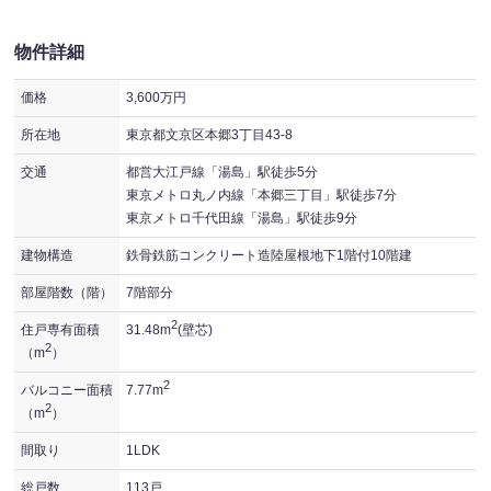
物件詳細
価格
3,600万円
所在地
東京都文京区本郷3丁目43-8
交通
都営大江戸線「湯島」駅徒歩5分
東京メトロ丸ノ内線「本郷三丁目」駅徒歩7分
東京メトロ千代田線「湯島」駅徒歩9分
建物構造
鉄骨鉄筋コンクリート造陸屋根地下1階付10階建
部屋階数（階）
7階部分
2
住戸専有面積
31.48m
(壁芯)
2
（m
）
2
バルコニー面積
7.77m
2
（m
）
間取り
1LDK
総戸数
113戸