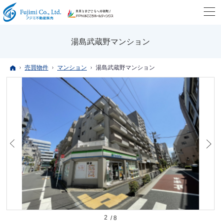
湯島武蔵野マンション
ホーム
売買物件
マンション
湯島武蔵野マンション
2