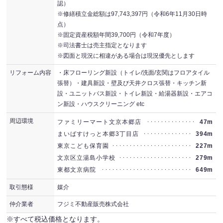
認）
※修繕積立金総額は97,743,397円（令和6年11月30日時
点）
※固定資産税額年間39,700円（令和7年度）
※司法書士は売主指定となります
※図面と現況に相違がある場合は現況優先とします
リフォーム内容
・床フローリング新設（トイレ/洗面/玄関はフロアタイル
張替）・建具新設・壁及び天井クロス張替・キッチン新
設・ユニットバス新設・トイレ新設・給湯器新設・エアコ
ン新設・ハウスクリーニング etc
周辺環境
ファミリーマート文京本郷店
47m
まいばすけっと本郷3丁目店
394m
東京こども保育園
227m
文京区立湯島小学校
279m
東都文京病院
649m
取引態様
媒介
仲介業者
フジミ不動産販売株式会社
※すべて税込価格となります。