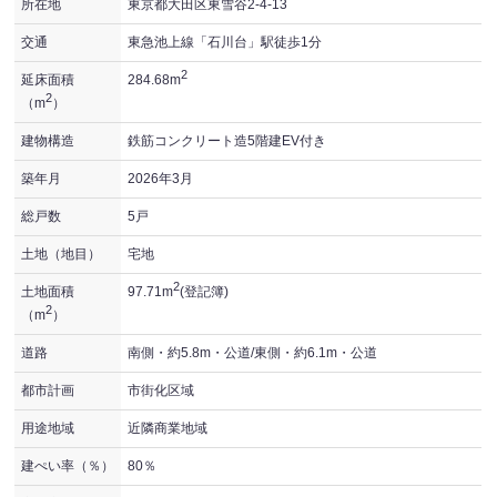
所在地
東京都大田区東雪谷2-4-13
交通
東急池上線「石川台」駅徒歩1分
2
延床面積
284.68m
2
（m
）
建物構造
鉄筋コンクリート造5階建EV付き
築年月
2026年3月
総戸数
5戸
土地（地目）
宅地
2
土地面積
97.71m
(登記簿)
2
（m
）
道路
南側・約5.8m・公道/東側・約6.1m・公道
都市計画
市街化区域
用途地域
近隣商業地域
建ぺい率（％）
80％