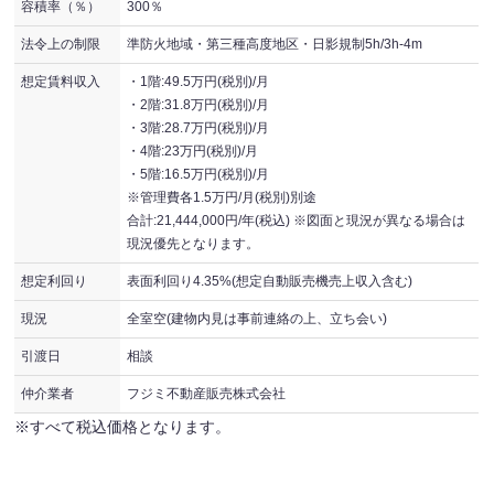
容積率（％）
300％
法令上の制限
準防火地域・第三種高度地区・日影規制5h/3h-4m
想定賃料収入
・1階:49.5万円(税別)/月
・2階:31.8万円(税別)/月
・3階:28.7万円(税別)/月
・4階:23万円(税別)/月
・5階:16.5万円(税別)/月
※管理費各1.5万円/月(税別)別途
合計:21,444,000円/年(税込) ※図面と現況が異なる場合は
現況優先となります。
想定利回り
表面利回り4.35%(想定自動販売機売上収入含む)
現況
全室空(建物内見は事前連絡の上、立ち会い)
引渡日
相談
仲介業者
フジミ不動産販売株式会社
※すべて税込価格となります。