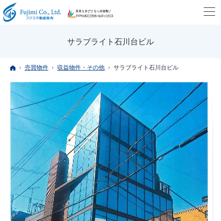
サラブライト石川台ビル
ホーム
売買物件
収益物件・その他
サラブライト石川台ビル