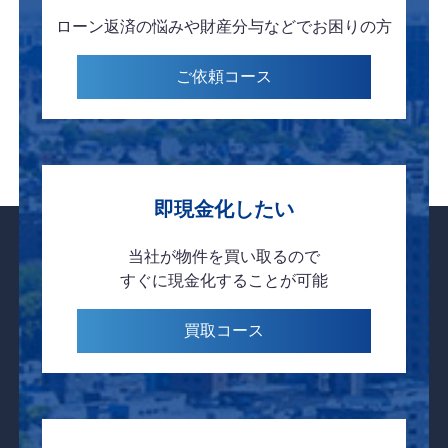
ローン返済の悩みや
財産分与などで
お困りの方
ご依頼
コース
即現金化したい
当社が物件を
買い取るので
すぐに現金化
することが可能
買取
コース