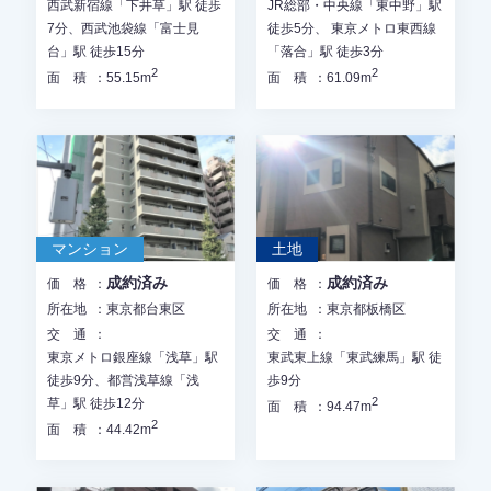
西武新宿線「下井草」駅 徒歩
JR総部・中央線「東中野」駅
7分、西武池袋線「富士見
徒歩5分、 東京メトロ東西線
台」駅 徒歩15分
「落合」駅 徒歩3分
2
2
面積
55.15m
面積
61.09m
マンション
土地
成約済み
成約済み
価格
価格
所在地
東京都台東区
所在地
東京都板橋区
交通
交通
東京メトロ銀座線「浅草」駅
東武東上線「東武練馬」駅 徒
徒歩9分、都営浅草線「浅
歩9分
2
草」駅 徒歩12分
面積
94.47m
2
面積
44.42m