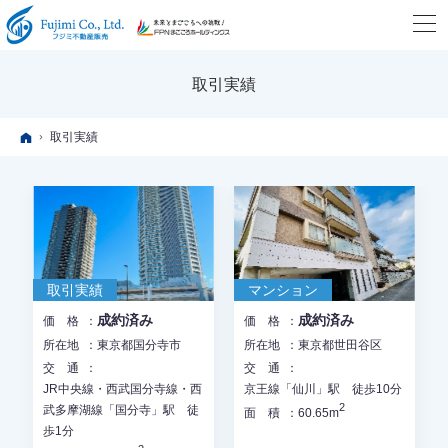
取引実績
ホーム
取引実績
取引実績
マンション
成約済み
成約済み
価格
価格
所在地
東京都国分寺市
所在地
東京都世田谷区
交通
交通
JR中央線・西武国分寺線・西
京王線「仙川」駅 徒歩10分
2
武多摩湖線「国分寺」駅 徒
面積
60.65m
歩1分