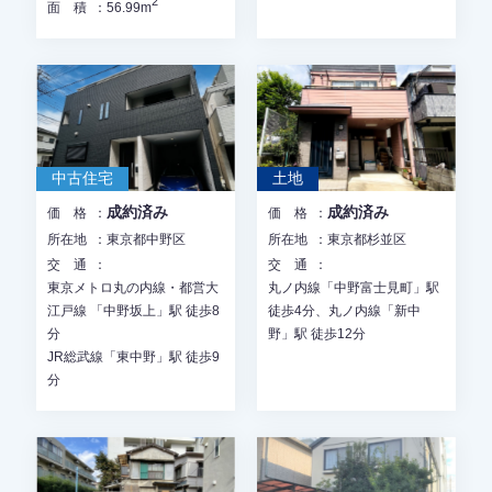
2
面積
56.99m
中古住宅
土地
成約済み
成約済み
価格
価格
所在地
東京都中野区
所在地
東京都杉並区
交通
交通
東京メトロ丸の内線・都営大
丸ノ内線「中野富士見町」駅
江戸線 「中野坂上」駅 徒歩8
徒歩4分、丸ノ内線「新中
分
野」駅 徒歩12分
JR総武線「東中野」駅 徒歩9
分