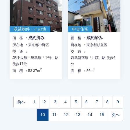
収益物件・その他
中古住宅
成約済み
成約済み
価格
価格
所在地
東京都中野区
所在地
東京都杉並区
交通
交通
JR中央線・総武線「中野」駅
西武新宿線「井荻」駅 徒歩6
徒歩17分
分
2
2
面積
53.37m
面積
56m
前へ
1
2
3
4
5
6
7
8
9
10
11
12
13
14
15
次へ