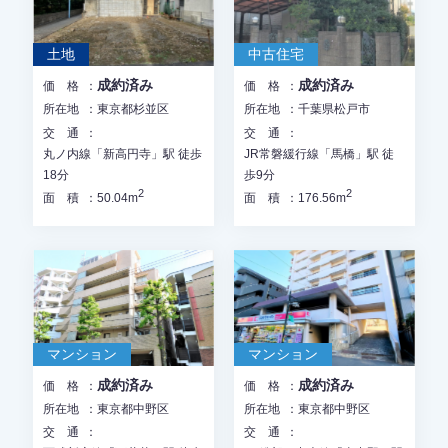
土地
中古住宅
成約済み
成約済み
価格
価格
所在地
東京都杉並区
所在地
千葉県松戸市
交通
交通
丸ノ内線「新高円寺」駅 徒歩
JR常磐緩行線「馬橋」駅 徒
18分
歩9分
2
2
面積
50.04m
面積
176.56m
マンション
マンション
成約済み
成約済み
価格
価格
所在地
東京都中野区
所在地
東京都中野区
交通
交通