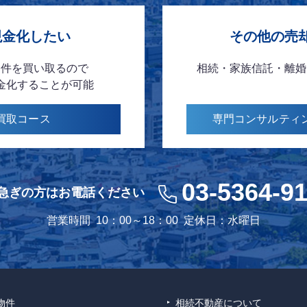
現金化したい
その他の売
物件を
買い取るので
相続・家族信託・離婚
金化
することが可能
買取
コース
専門コンサルティ
03-5364-9
急ぎの方はお電話ください
営業時間
10：00～18：00
定休日：水曜日
物件
相続不動産について