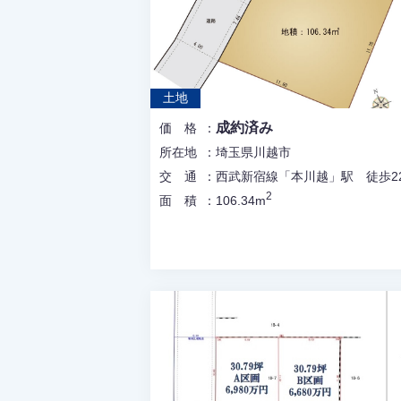
土地
成約済み
価格
所在地
埼玉県川越市
交通
西武新宿線「本川越」駅 徒歩2
2
面積
106.34m