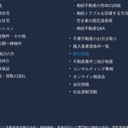
地
相続不動産の売却の詳細
築住宅
相続トラブルを回避する方
古住宅
空き家の固定資産税
ンション
相続不動産Q&A
益物件・その他
不要不動産のお引き取り
公開一棟物件
購入客希望条件一覧
検討の方
取引実績
却仲介
不動産案件ご紹介制度
取保証
コンサルティング事例
却・買取の流れ
オンライン相談会
会社情報
社会貢献活動
ジミ不動産販売株式会社｜相続物件・家族信託など専門的な物件の売却・買取実績