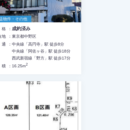
益物件・その他
成約済み
価格
在地
東京都中野区
交通
中央線「高円寺」駅 徒歩8分
中央線「阿佐ヶ谷」駅 徒歩18分
西武新宿線「野方」駅 徒歩17分
2
面積
16.25m