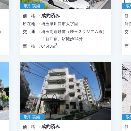
取引実績
取
成約済み
価格
所在地
埼玉県川口市大字里
所
分
交通
埼玉高速鉄道（埼玉スタジアム線）
「新井宿」駅徒歩14分
2
面積
64.43m
取引実績
取
成約済み
価格