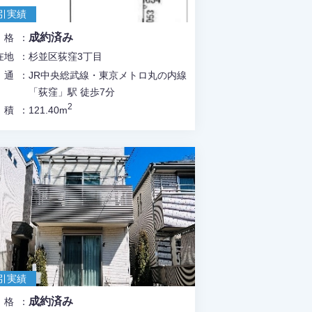
引実績
成約済み
価格
在地
杉並区荻窪3丁目
交通
JR中央総武線・東京メトロ丸の内線
「荻窪」駅 徒歩7分
2
面積
121.40m
引実績
成約済み
価格