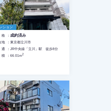
ンション
成約済み
価格
在地
東京都立川市
交通
JR中央線「立川」駅 徒歩8分
2
面積
66.01m