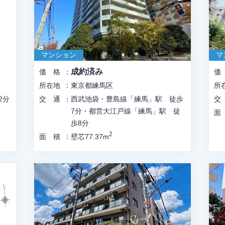
マンション
マ
成約済み
価格
所在地
東京都練馬区
所
2分
交通
西武池袋・豊島線「練馬」駅 徒歩
7分・都営大江戸線「練馬」駅 徒
歩8分
2
面積
壁芯77.37m