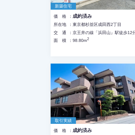
新築住宅
成約済み
価格
所在地
東京都杉並区成田西2丁目
交通
京王井の線「浜田山』駅徒歩12
2
面積
98.80m
取引実績
成約済み
価格