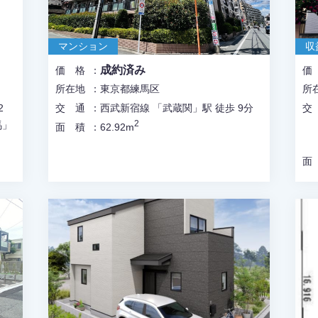
マンション
収
成約済み
価格
所在地
東京都練馬区
所
2
交通
西武新宿線 「武蔵関」駅 徒歩 9分
2
馬」
面積
62.92m