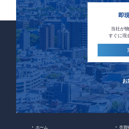
即
当社が
すぐに現
お
ホーム
売買