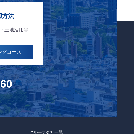
却方法
・土地活用等
ング
コース
160
グループ会社一覧