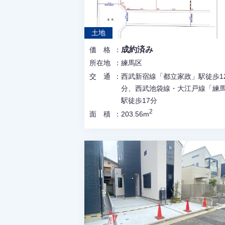
土地
成約済み
価格
所在地
練馬区
交通
西武新宿線「都立家政」駅徒歩1
分、西武池袋線・大江戸線「練
駅徒歩17分
2
面積
203.56m