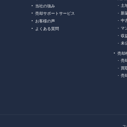
土
当社の強み
新
売却サポートサービス
中
お客様の声
マ
よくある質問
収
未
売却
売
買
売
フ